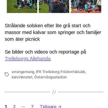
Strålande solsken efter lite grå start och
massor med kalvar som springer och familjer
som äter picnick
Se bilder och videos och reportage på
Trelleborgs Allehanda
arrangemang
,
IFK Trelleborg Friidrottsklubb
,
Etiketter
kalvinknatet
,
Östervångsstadion
Sidnumrering
…
1
2
7
Tidigare
→