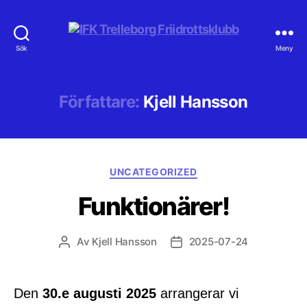
IFK
Sök
Meny
Trelleborg
Friidrottsklubb
Författare:
Kjell Hansson
Kategorier
UNCATEGORIZED
Funktionärer!
Av
Kjell Hansson
2025-07-24
Inläggsförfattare
Inläggsdatum
Den
30.e augusti 2025
arrangerar vi