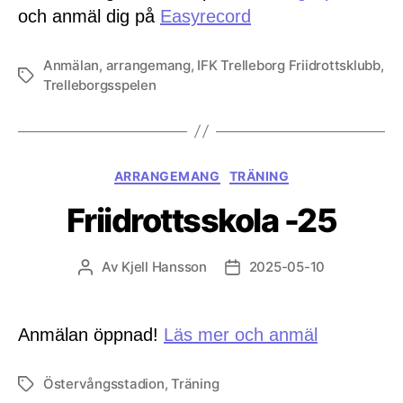
och anmäl dig på
Easyrecord
Anmälan
,
arrangemang
,
IFK Trelleborg Friidrottsklubb
,
Etiketter
Trelleborgsspelen
Kategorier
ARRANGEMANG
TRÄNING
Friidrottsskola -25
Av
Kjell Hansson
2025-05-10
Inläggsförfattare
Inläggsdatum
Anmälan öppnad!
Läs mer och anmäl
Östervångsstadion
,
Träning
Etiketter