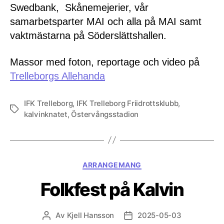
Swedbank, Skånemejerier, vår
samarbetsparter MAI och alla på MAI samt
vaktmästarna på Söderslättshallen.
Massor med foton, reportage och video på
Trelleborgs Allehanda
IFK Trelleborg
,
IFK Trelleborg Friidrottsklubb
,
Etiketter
kalvinknatet
,
Östervångsstadion
Kategorier
ARRANGEMANG
Folkfest på Kalvin
Av
Kjell Hansson
2025-05-03
Inläggsförfattare
Inläggsdatum