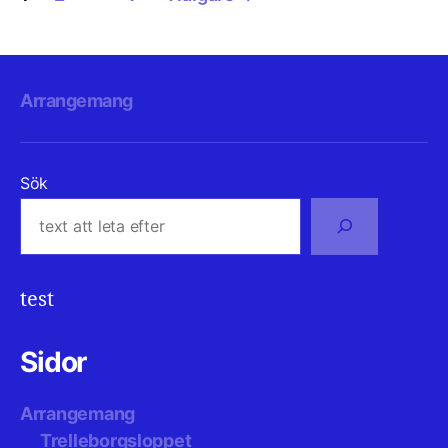
för
inlägg
Arrangemang
Sök
test
Sidor
Arrangemang
Trelleborgsloppet