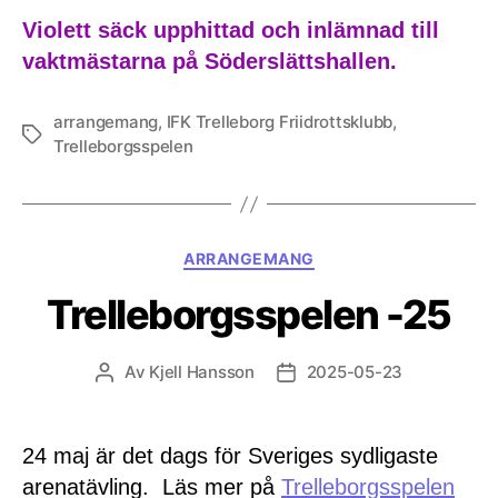
Violett säck upphittad och inlämnad till
vaktmästarna på Söderslättshallen.
arrangemang
,
IFK Trelleborg Friidrottsklubb
,
Etiketter
Trelleborgsspelen
Kategorier
ARRANGEMANG
Trelleborgsspelen -25
Av
Kjell Hansson
2025-05-23
Inläggsförfattare
Inläggsdatum
24 maj är det dags för Sveriges sydligaste
arenatävling. Läs mer på
Trelleborgsspelen