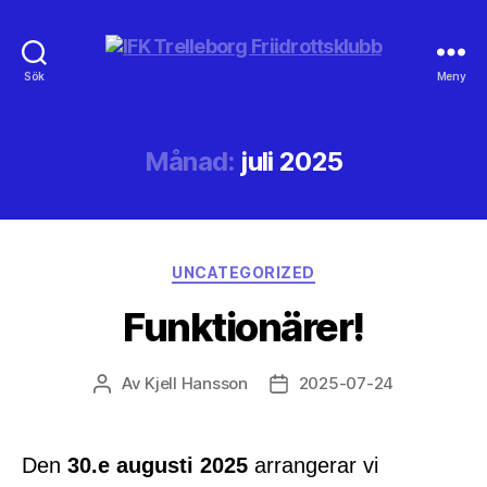
IFK
Sök
Meny
Trelleborg
Friidrottsklubb
Månad:
juli 2025
Kategorier
UNCATEGORIZED
Funktionärer!
Av
Kjell Hansson
2025-07-24
Inläggsförfattare
Inläggsdatum
Den
30.e augusti 2025
arrangerar vi