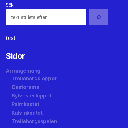
Sök
test
Sidor
Arrangemang
Trelleborgsloppet
Castorama
Sylvesterloppet
Palmkastet
Kalvinknatet
Trelleborgsspelen