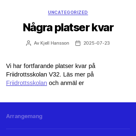
Kategorier
UNCATEGORIZED
Några platser kvar
Av
Kjell Hansson
2025-07-23
Inläggsförfattare
Inläggsdatum
Vi har fortfarande platser kvar på
Friidrottsskolan V32. Läs mer på
Friidrottsskolan
och anmäl er
Arrangemang