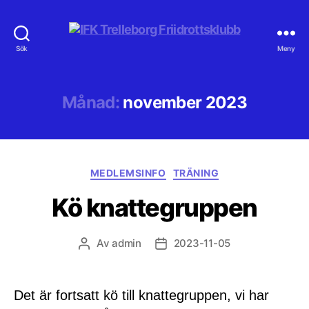
IFK
Sök
Meny
Trelleborg
Friidrottsklubb
Månad:
november 2023
Kategorier
MEDLEMSINFO
TRÄNING
Kö knattegruppen
Av
admin
2023-11-05
Inläggsförfattare
Inläggsdatum
Det är fortsatt kö till knattegruppen, vi har