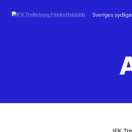
Sveriges sydligas
IFK
Trelleborg
Friidrottsklubb
IFK Tre