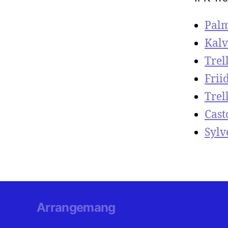
Palm
Kalv
Trel
Frii
Trel
Cas
Sylv
Arrangemang