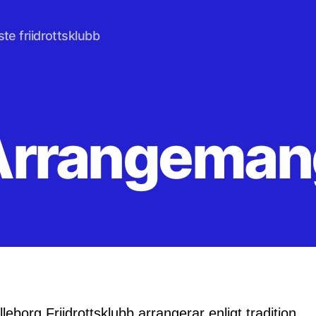
te friidrottsklubb
Arrangeman
lleborg Friidrottsklubb arrangerar enligt tradition