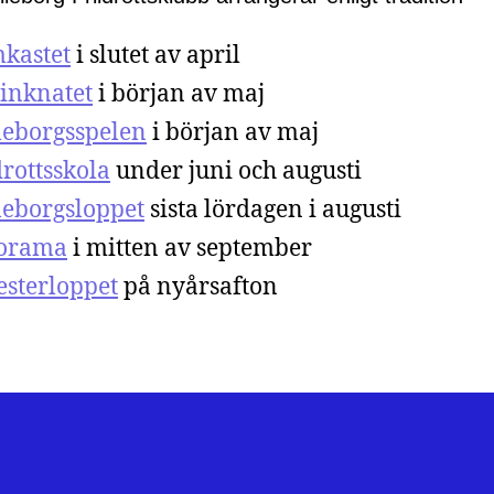
kastet
i slutet av april
inknatet
i början av maj
leborgsspelen
i början av maj
drottsskola
under juni och augusti
leborgsloppet
sista lördagen i augusti
torama
i mitten av september
esterloppet
på nyårsafton