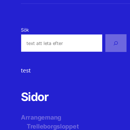
Sök
test
Sidor
Arrangemang
Trelleborgsloppet