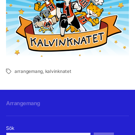
arrangemang
,
kalvinknatet
Etiketter
Arrangemang
Sök