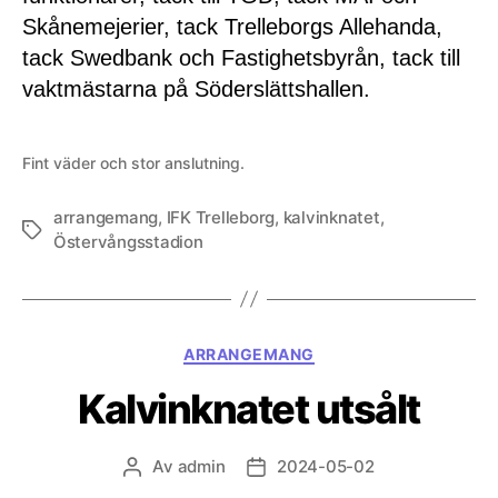
Skånemejerier, tack Trelleborgs Allehanda,
tack Swedbank och Fastighetsbyrån, tack till
vaktmästarna på Söderslättshallen.
Fint väder och stor anslutning.
arrangemang
,
IFK Trelleborg
,
kalvinknatet
,
Etiketter
Östervångsstadion
Kategorier
ARRANGEMANG
Kalvinknatet utsålt
Av
admin
2024-05-02
Inläggsförfattare
Inläggsdatum