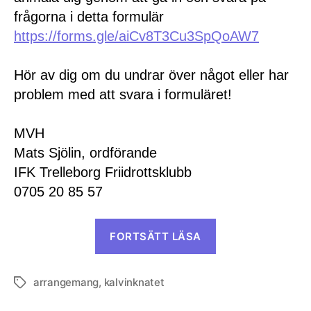
frågorna i detta formulär
https://forms.gle/aiCv8T3Cu3SpQoAW7
Hör av dig om du undrar över något eller har
problem med att svara i formuläret!
MVH
Mats Sjölin, ordförande
IFK Trelleborg Friidrottsklubb
0705 20 85 57
”Funktionärer
FORTSÄTT LÄSA
till
Kalvinknatet”
arrangemang
,
kalvinknatet
Etiketter