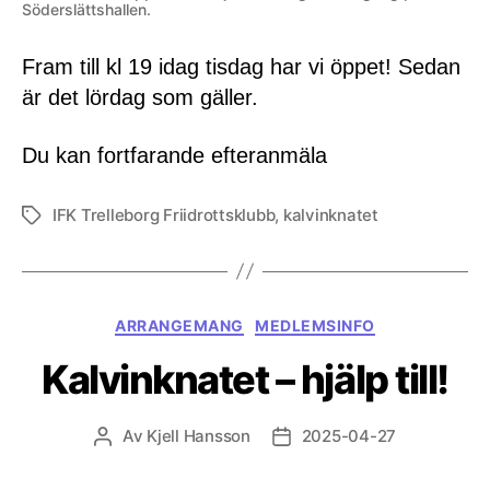
Söderslättshallen.
Fram till kl 19 idag tisdag har vi öppet! Sedan
är det lördag som gäller.
Du kan fortfarande efteranmäla
IFK Trelleborg Friidrottsklubb
,
kalvinknatet
Etiketter
Kategorier
ARRANGEMANG
MEDLEMSINFO
Kalvinknatet – hjälp till!
Av
Kjell Hansson
2025-04-27
Inläggsförfattare
Inläggsdatum