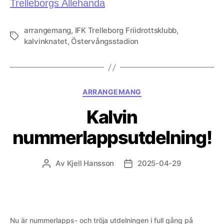
Trelleborgs Allehanda
arrangemang
,
IFK Trelleborg Friidrottsklubb
,
Etiketter
kalvinknatet
,
Östervångsstadion
Kategorier
ARRANGEMANG
Kalvin
nummerlappsutdelning!
Av
Kjell Hansson
2025-04-29
Inläggsförfattare
Inläggsdatum
Nu är nummerlapps- och tröja utdelningen i full gång på