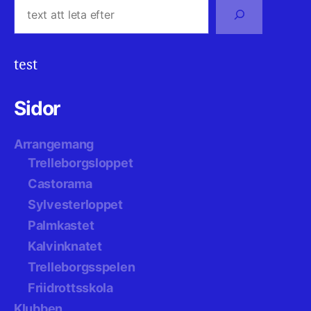
test
Sidor
Arrangemang
Trelleborgsloppet
Castorama
Sylvesterloppet
Palmkastet
Kalvinknatet
Trelleborgsspelen
Friidrottsskola
Klubben