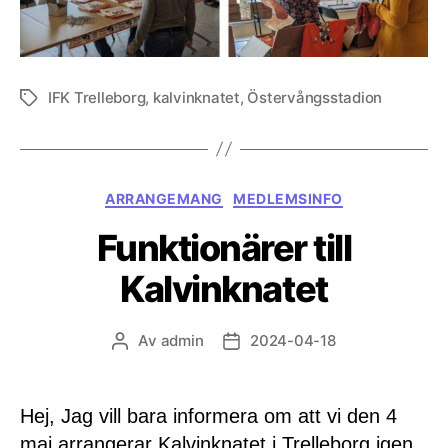
IFK Trelleborg
,
kalvinknatet
,
Östervångsstadion
Etiketter
Kategorier
ARRANGEMANG
MEDLEMSINFO
Funktionärer till
Kalvinknatet
Av
admin
2024-04-18
Inläggsförfattare
Inläggsdatum
Hej, Jag vill bara informera om att vi den 4
maj arrangerar Kalvinknatet i Trelleborg igen.