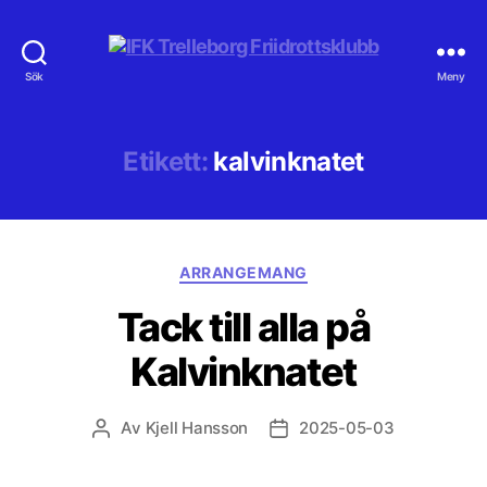
IFK
Sök
Meny
Trelleborg
Friidrottsklubb
Etikett:
kalvinknatet
Kategorier
ARRANGEMANG
Tack till alla på
Kalvinknatet
Av
Kjell Hansson
2025-05-03
Inläggsförfattare
Inläggsdatum