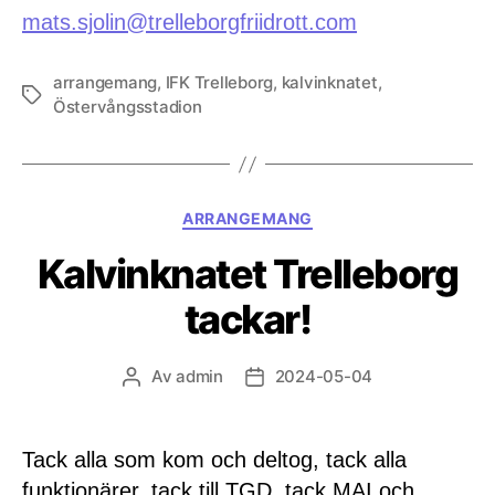
mats.sjolin@trelleborgfriidrott.com
arrangemang
,
IFK Trelleborg
,
kalvinknatet
,
Etiketter
Östervångsstadion
Kategorier
ARRANGEMANG
Kalvinknatet Trelleborg
tackar!
Av
admin
2024-05-04
Inläggsförfattare
Inläggsdatum
Tack alla som kom och deltog, tack alla
funktionärer, tack till TGD, tack MAI och