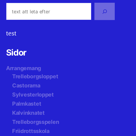
test
Sidor
Arrangemang
Trelleborgsloppet
Castorama
Sylvesterloppet
Palmkastet
Kalvinknatet
Trelleborgsspelen
Friidrottsskola