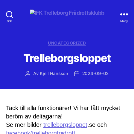
IFK
Sök
Meny
Trelleborg
Friidrottsklubb
Kategorier
UNCATEGORIZED
Trelleborgsloppet
Av
Kjell Hansson
2024-09-02
Inläggsförfattare
Inläggsdatum
Tack till alla funktionärer! Vi har fått mycket
beröm av deltagarna!
Se mer bilder
trelleborgsloppet
.se och
facebook/trelleborgfriidrott