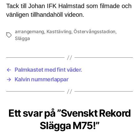
Tack till Johan IFK Halmstad som filmade och
vänligen tillhandahöll videon.
arrangemang
,
Kasttävling
,
Östervångsstadion
,
Etiketter
Slägga
←
Palmkastet med fint väder.
→
Kalvin nummerlappar
Ett svar på ”Svenskt Rekord
Slägga M75!”