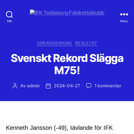
IFK
Sök
Meny
Trelleborg
Friidrottsklubb
Kategorier
ARRANGEMANG
RESULTAT
Svenskt Rekord Slägga
M75!
till
Av
admin
2024-04-27
1 kommentar
Inläggsförfattare
Inläggsdatum
Svens
Rekor
Slägg
M75!
Kenneth Jansson (-49), tävlande för IFK