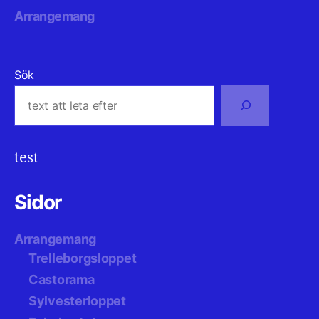
Arrangemang
Sök
test
Sidor
Arrangemang
Trelleborgsloppet
Castorama
Sylvesterloppet