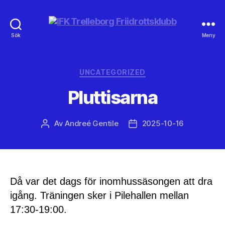
IFK
Sök
Meny
Trelleborg
Friidrottsklubb
Kategorier
UNCATEGORIZED
Pluttisarna
Av
Andreé Gentile
2025-10-16
Inläggsförfattare
Inläggsdatum
Då var det dags för inomhussäsongen att dra
igång. Träningen sker i Pilehallen mellan
17:30-19:00.