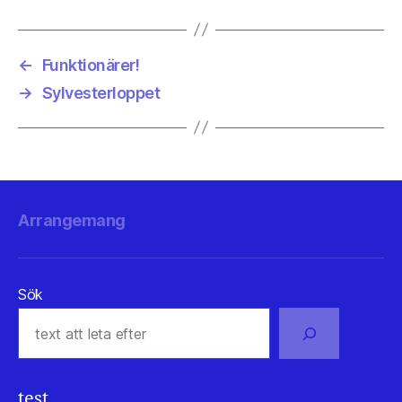
←
Funktionärer!
→
Sylvesterloppet
Arrangemang
Sök
test