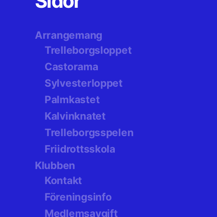
Sidor
Arrangemang
Trelleborgsloppet
Castorama
Sylvesterloppet
Palmkastet
Kalvinknatet
Trelleborgsspelen
Friidrottsskola
Klubben
Kontakt
Föreningsinfo
Medlemsavgift