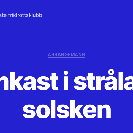
te friidrottsklubb
Kategorier
ARRANGEMANG
kast i strå
solsken