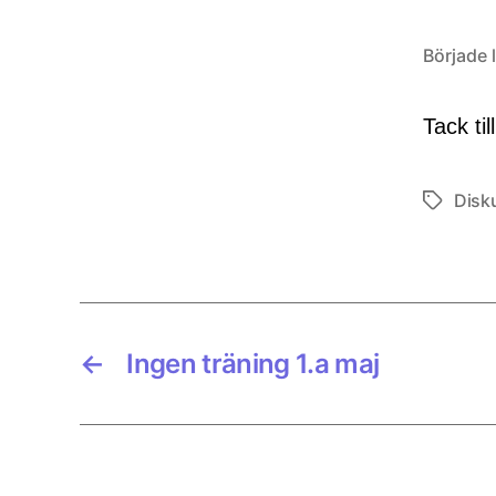
Började l
Tack til
Disk
Etiketter
←
Ingen träning 1.a maj