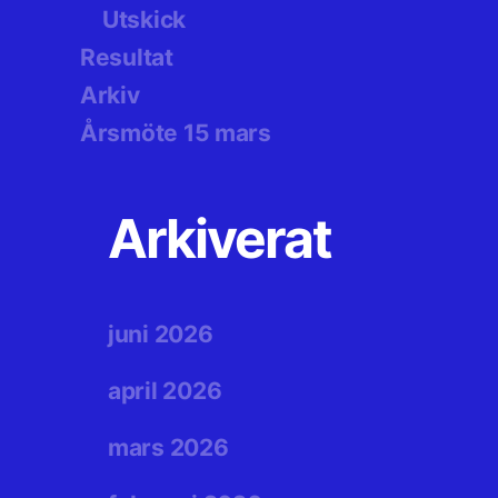
Utskick
Resultat
Arkiv
Årsmöte 15 mars
Arkiverat
juni 2026
april 2026
mars 2026