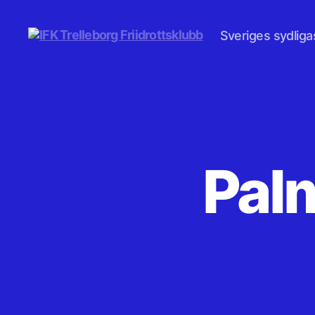
Sveriges sydligas
IFK
Trelleborg
Friidrottsklubb
Palm