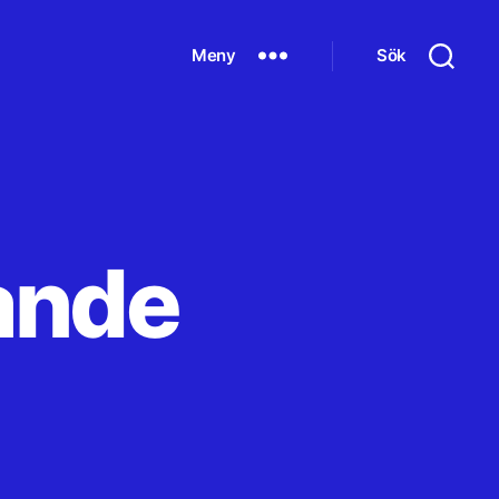
Meny
Sök
lande