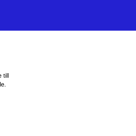
till
de.