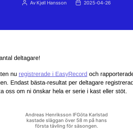
Av
Kjell Hansson
2025-04-26
Inläggsförfattare
Inläggsdatum
ntal deltagare!
aten nu
registrerade i EasyRecord
och rapporterade 
iken. Endast bästa-resultat per deltagare registrera
a oss om ni önskar hela er serie i kast eller stöt.
Andreas Henriksson IFGöta Karlstad
kastade släggan över 58 m på hans
första tävling för säsongen.