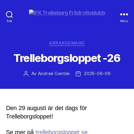
IFK
Sök
Meny
Trelleborg
Friidrottsklubb
Kategorier
ARRANGEMANG
Trelleborgsloppet -26
Av
Andreé Gentile
2026-06-09
Inläggsförfattare
Inläggsdatum
Den 29 augusti är det dags för
Trelleborgsloppet!
Se mer på
trelleborgsloppet.se